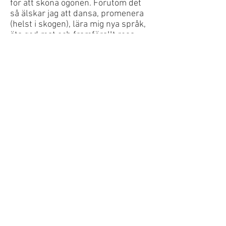
för att skona ögonen. Förutom det
så älskar jag att dansa, promenera
(helst i skogen), lära mig nya språk,
äta god mat och framförallt resa.
Intresserad av att jobba med mig?
Släng iväg ett mail vetja! Jag finns
även på Instagram och Etsy, där jag
just nu säljer egendesignat merch
men i framtiden planerar på att sälja
mer av mina egna kreationer.
Tack och hej!
Mail: fanny@jnux.se
Instagram: @okloki_
Shop: okloki.etsy.com
BACK